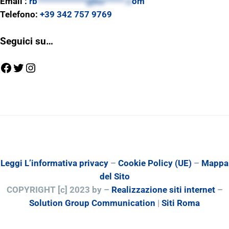
Email :
rb
************@ho*****.c
om
Telefono:
+39 342 757 9769
Seguici su…
Facebook
Twitter
Instagram
Leggi L’informativa privacy
–
Cookie Policy (UE)
–
Mappa
del Sito
COPYRIGHT [c] 2023 by –
Realizzazione siti internet
–
Solution Group Communication
|
Siti Roma