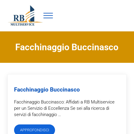
Passa al contenuto principale
Skip to header right navigation
Skip to site footer
Menu
Facchinaggio Milano : Rb Multiservice
Facchinaggio Buccinasco
Facchinaggio Buccinasco
Facchinaggio Buccinasco: Affidati a RB Multiservice
per un Servizio di Eccellenza Se sei alla ricerca di
servizi di facchinaggio …
APPROFONDISCI
Facchinaggio Buccinasco