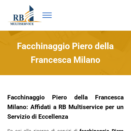
Passa al contenuto principale
Skip to header right navigation
Skip to site footer
Menu
Facchinaggio Milano : Rb Multiservice
Facchinaggio Piero della
Francesca Milano
Facchinaggio Piero della Francesca
Milano: Affidati a RB Multiservice per un
Servizio di Eccellenza