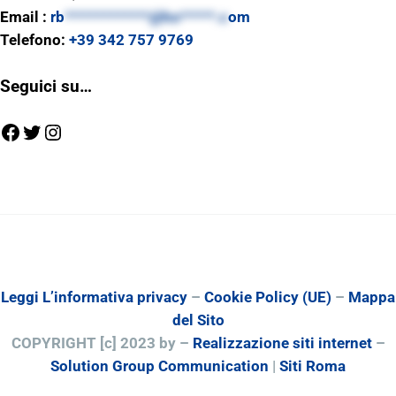
Email :
rb
************@ho*****.c
om
Telefono:
+39 342 757 9769
Seguici su…
Facebook
Twitter
Instagram
Leggi L’informativa privacy
–
Cookie Policy (UE)
–
Mappa
del Sito
COPYRIGHT [c] 2023 by –
Realizzazione siti internet
–
Solution Group Communication
|
Siti Roma