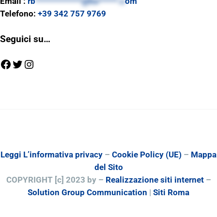
Email :
rb
************@ho*****.c
om
Telefono:
+39 342 757 9769
Seguici su…
Facebook
Twitter
Instagram
Leggi L’informativa privacy
–
Cookie Policy (UE)
–
Mappa
del Sito
COPYRIGHT [c] 2023 by –
Realizzazione siti internet
–
Solution Group Communication
|
Siti Roma