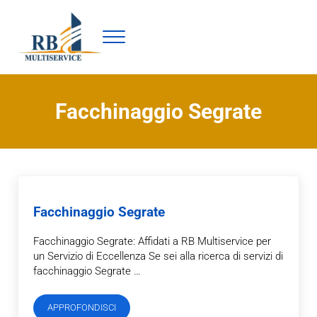
Passa al contenuto principale
Skip to header right navigation
Skip to site footer
Menu
Facchinaggio Milano : Rb Multiservice
Facchinaggio Segrate
Facchinaggio Segrate
Facchinaggio Segrate: Affidati a RB Multiservice per
un Servizio di Eccellenza Se sei alla ricerca di servizi di
facchinaggio Segrate …
APPROFONDISCI
Facchinaggio Segrate